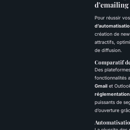
d’emailing
Pour réussir vo
d’automatisatio
création de news
attractifs, opti
de diffusion.
Comparatif de
Des plateformes
fonctionnalités
Gmail
et Outlook
réglementation
puissants de se
d’ouverture grâce
Automatisati
La réussite des