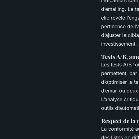
indicateurs sont
d’emailing. Le t
clic révèle l’en
pertinence de l
d’ajuster le cibl
investissement.
Tests A/B, am
Les tests A/B fo
permettent, par 
d’optimiser le t
d’email ou deux 
L’analyse critiq
outils d’automat
Respect de la 
La conformité a
des listes de di