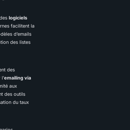
t des
logiciels
es facilitent la
odèles d’emails
tion des listes
ent des
l’
emailing via
mité aux
t des outils
sation du taux
narios