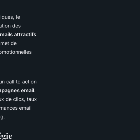
iques, le
ation des
ails attractifs
rmet de
omotionnelles
n call to action
mpagnes email
.
ux de clics, taux
rmances email
ng.
égie