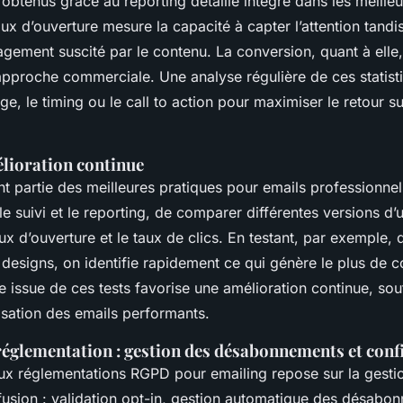
 obtenus grâce au reporting détaillé intégré dans les meilleu
aux d’ouverture mesure la capacité à capter l’attention tandi
gagement suscité par le contenu. La conversion, quant à elle,
’approche commerciale. Une analyse régulière de ces statis
age, le timing ou le call to action pour maximiser le retour su
élioration continue
nt partie des meilleures pratiques pour emails professionnels
le suivi et le reporting, de comparer différentes versions d’
aux d’ouverture et le taux de clics. En testant, par exemple,
designs, on identifie rapidement ce qui génère le plus de c
ue issue de ces tests favorise une amélioration continue, so
isation des emails performants.
réglementation : gestion des désabonnements et confi
ux réglementations RGPD pour emailing repose sur la gesti
ffusion : validation opt-in, gestion automatique des désabo