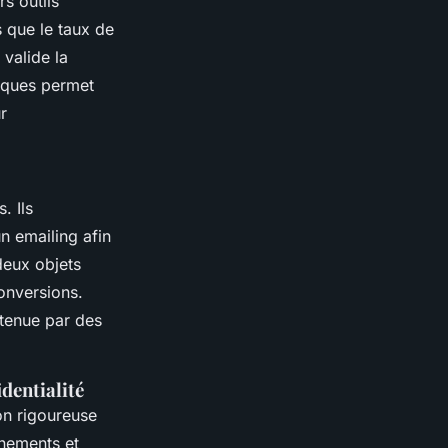
rs outils
s que le taux de
 valide la
tiques permet
r
. Ils
un emailing afin
 deux objets
onversions.
utenue par des
dentialité
on rigoureuse
nnements et