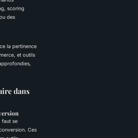
ng, scoring
 ou des
ce la pertinence
erce, et outils
 approfondies,
aire dans
version
 faut se
e conversion. Ces