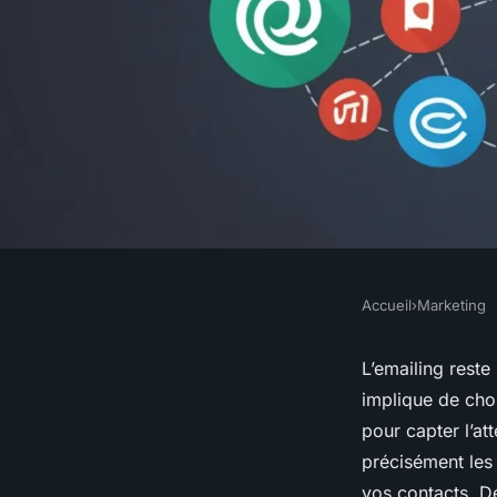
Accueil
›
Marketing
MARKETING
Maîtrisez l'art de l'
L’emailing reste
implique de cho
booster votre marke
pour capter l’a
précisément les 
vos contacts. D