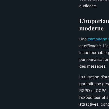
Benjamin
•
13 septembre 2025
•
5 min de lecture
audience.
L'importan
moderne
Une
campagne m
et efficacité. L
incontournable p
personnalisation
des messages.
L’utilisation d’
garantit une ge
RGPD et CCPA. L
l’expéditeur et 
attractives, co