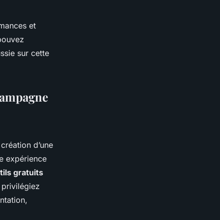
rmances et
 pouvez
sie sur cette
 campagne
création d’une
e expérience
tils gratuits
privilégiez
ntation,