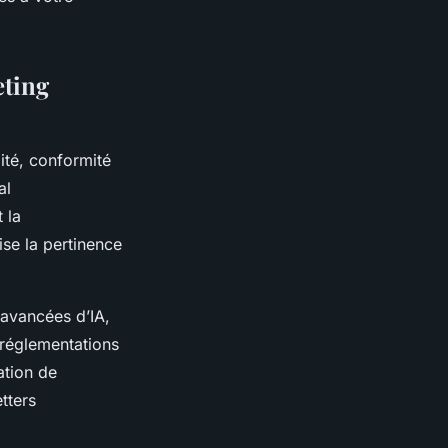
eting
lité, conformité
al
 la
ise la pertinence
 avancées d’IA,
 réglementations
ation de
tters