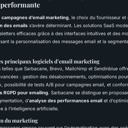
 performante
s
campagnes d’email marketing
, le choix du fournisseur e
n des emails
s’avère déterminant. Les solutions SaaS modern
letters efficaces grâce à des interfaces intuitives et des m
misant la personnalisation des messages email et la segmenta
s principaux logiciels d’email marketing
 telles que Sarbacane, Brevo, Mailchimp et Sendinblue offr
 avancées : gestion des désabonnements, optimisations pour 
, possibilité de tests A/B pour campagnes email, et confor
s RGPD pour emailing
. Sarbacane se distingue en proposan
gmentation, d’
analyse des performances email
et d’optimi
 à l’intelligence artificielle.
on du marketing
 messages repose souvent sur l’automatisation avec des scé